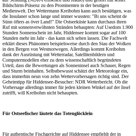
Bildschirm-Präsenz zu den Prominenten in der heutigen
Medienwelt. Der Wettermann Kreibohm kann auch bestätigen, was
die Insulaner schon lange und immer wussten: "Bi uns scheint de
Sünn öfters as över Land!" Die Ostseeküste kann durchaus ihren
Ruf mit sonnenverwöhnten Stränden behaupten: Auf Usedom 1.900
Stunden Sonnenschein im Jahr, Hiddensee kommt sogar auf 100
Stunden mehr im Jahr - das kann sich sehen lassen. Die Fachwelt
erklärt dieses Phänomen beispielsweise durch den Stau der Wolken
in den Bergen von Westnorwegen. Allerdings kommt Kreibohm
dank der Ausrüstung mit Wetterradar, Satellitenbildern und
Computermodellen eher zu dem wissenschaftlich begründeten
Urteil, dass die Bewertungen als Sonneninsel auch Schauer, Regen
und Sturm beinhalten. Selbstbewusst schätzt der Meteorologe ein,
dass immerhin neun von zehn Wettervorhersagen richtig sind. Der
Geheimtipp für Hiddensee-Besucher: NDR Wetterbericht. Ob die
Vorhersage allerdings immer für jeden kleinen Winkel auf der Insel
zutrifft, will Kreibohm nicht behaupten.
Für Ostseefischer läutete das Totenglöcklein
Für authentische Fischgerichte auf Hiddensee empfiehlt der in