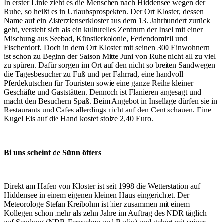
In erster Linie zieht es die Menschen nach Hiddensee wegen der
Ruhe, so heißt es in Urlaubsprospekten. Der Ort Kloster, dessen
Name auf ein Zisterzienserkloster aus dem 13. Jahrhundert zurück
geht, versteht sich als ein kulturelles Zentrum der Insel mit einer
Mischung aus Seebad, Künstlerkolonie, Feriendomizil und
Fischerdorf. Doch in dem Ort Kloster mit seinen 300 Einwohnern
ist schon zu Beginn der Saison Mitte Juni von Ruhe nicht all zu viel
zu spüren. Dafür sorgen im Ort auf den nicht so breiten Sandwegen
die Tagesbesucher zu Fuß und per Fahrrad, eine handvoll
Pferdekutschen für Touristen sowie eine ganze Reihe kleiner
Geschäfte und Gaststätten. Dennoch ist Flanieren angesagt und
macht den Besuchern Spaß. Beim Angebot in Insellage dürfen sie in
Restaurants und Cafes allerdings nicht auf den Cent schauen. Eine
Kugel Eis auf die Hand kostet stolze 2,40 Euro.
Bi uns scheint de Sünn öfters
Direkt am Hafen von Kloster ist seit 1998 die Wetterstation auf
Hiddensee in einem eigenen kleinen Haus eingerichtet. Der
Meteorologe Stefan Kreibohm ist hier zusammen mit einem
Kollegen schon mehr als zehn Jahre im Auftrag des NDR täglich
auf Sendung (NDR-Fernsehen und Radio) und gehört mit seiner