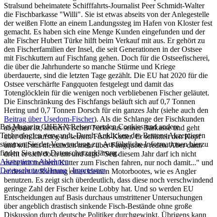
Stralsund beheimatete Schifffahrts-Journalist Peer Schmidt-Walter
die Fischbarkasse "Willi". Sie ist etwas abseits von der Anlegestelle
der weißen Flotte an einem Landungssteg im Hafen von Kloster fest
gemacht. Es haben sich eine Menge Kunden eingefunden und der
alte Fischer Hubert Türke hilft beim Verkauf mit aus. Er gehört zu
den Fischerfamilien der Insel, die seit Generationen in der Ostsee
mit Fischkuttern auf Fischfang gehen. Doch für die Ostseefischerei,
die über die Jahrhunderte so manche Stürme und Kriege
überdauerte, sind die letzten Tage gezählt. Die EU hat 2020 für die
Ostsee verschärfte Fangquoten festgelegt und damit das
Totenglöcklein für die wenigen noch verbliebenen Fischer geläutet.
Die Einschränkung des Fischfangs beläuft sich auf 0,7 Tonnen
Hering und 0,7 Tonnen Dorsch für ein ganzes Jahr (siehe auch den
Beitrag über Usedom-Fischer
). Als die Schlange der Fischkunden
Bei Magazin CHEXX.Reisen werden Cookies und andere
abgebaut ist, klettert Fischer Türke aus seiner Barkasse und geht
Technologien verwandt. Durch Anklicken des Buttons Akzeptieren
über den Laufsteg zu seinem Fisch-Kutter. Er schüttelt den Kopf
stimmen Sie der Verwendung zu. Ausführliche Informationen hierzu
und will mit niemanden mehr über Fangquoten reden. Aber dann
finden Sie unter Datenschutzerklärung.
dreht er sich doch um und sagt: "Seit diesem Jahr darf ich nicht
Akzeptieren
Ablehnen
mehr mit meinem Kutter zum Fischen fahren, nur noch damit..." und
Datenschutzerklärung
|
Impressum
er deutet in Richtung eines kleinen Motorbootes, wie es Angler
benutzen. Es zeigt sich überdeutlich, dass diese noch verschwindend
geringe Zahl der Fischer keine Lobby hat. Und so werden EU
Entscheidungen auf Basis durchaus umstrittener Untersuchungen
über angeblich drastisch sinkende Fisch-Bestände ohne große
Diskussion durch deutsche Politiker durchgewinkt. Übrigens kann