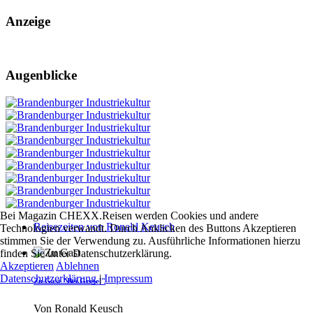
Anzeige
Augenblicke
Bei Magazin CHEXX.Reisen werden Cookies und andere
Reisezeiten von Ronald Keusch
Technologien verwandt. Durch Anklicken des Buttons Akzeptieren
stimmen Sie der Verwendung zu. Ausführliche Informationen hierzu
finden Sie unter Datenschutzerklärung.
Akzeptieren
Ablehnen
Datenschutzerklärung
|
Impressum
Zu Gast "Bei.Gretel"
Von
Ronald Keusch