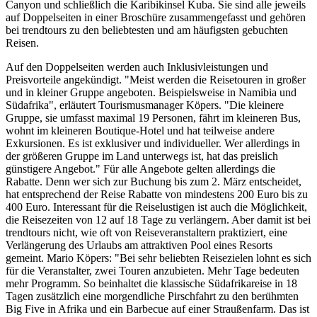
Canyon und schließlich die Karibikinsel Kuba. Sie sind alle jeweils
auf Doppelseiten in einer Broschüre zusammengefasst und gehören
bei trendtours zu den beliebtesten und am häufigsten gebuchten
Reisen.
Auf den Doppelseiten werden auch Inklusivleistungen und
Preisvorteile angekündigt. "Meist werden die Reisetouren in großer
und in kleiner Gruppe angeboten. Beispielsweise in Namibia und
Südafrika", erläutert Tourismusmanager Köpers. "Die kleinere
Gruppe, sie umfasst maximal 19 Personen, fährt im kleineren Bus,
wohnt im kleineren Boutique-Hotel und hat teilweise andere
Exkursionen. Es ist exklusiver und individueller. Wer allerdings in
der größeren Gruppe im Land unterwegs ist, hat das preislich
günstigere Angebot." Für alle Angebote gelten allerdings die
Rabatte. Denn wer sich zur Buchung bis zum 2. März entscheidet,
hat entsprechend der Reise Rabatte von mindestens 200 Euro bis zu
400 Euro. Interessant für die Reiselustigen ist auch die Möglichkeit,
die Reisezeiten von 12 auf 18 Tage zu verlängern. Aber damit ist bei
trendtours nicht, wie oft von Reiseveranstaltern praktiziert, eine
Verlängerung des Urlaubs am attraktiven Pool eines Resorts
gemeint. Mario Köpers: "Bei sehr beliebten Reisezielen lohnt es sich
für die Veranstalter, zwei Touren anzubieten. Mehr Tage bedeuten
mehr Programm. So beinhaltet die klassische Südafrikareise in 18
Tagen zusätzlich eine morgendliche Pirschfahrt zu den berühmten
Big Five in Afrika und ein Barbecue auf einer Straußenfarm. Das ist