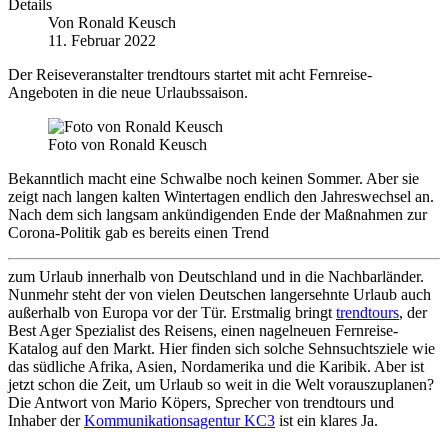
Details
Von
Ronald Keusch
11. Februar 2022
Der Reiseveranstalter trendtours startet mit acht Fernreise-
Angeboten in die neue Urlaubssaison.
Foto von Ronald Keusch
Bekanntlich macht eine Schwalbe noch keinen Sommer. Aber sie
zeigt nach langen kalten Wintertagen endlich den Jahreswechsel an.
Nach dem sich langsam ankündigenden Ende der Maßnahmen zur
Corona-Politik gab es bereits einen Trend
zum Urlaub innerhalb von Deutschland und in die Nachbarländer.
Nunmehr steht der von vielen Deutschen langersehnte Urlaub auch
außerhalb von Europa vor der Tür. Erstmalig bringt
trendtours
, der
Best Ager Spezialist des Reisens, einen nagelneuen Fernreise-
Katalog auf den Markt. Hier finden sich solche Sehnsuchtsziele wie
das südliche Afrika, Asien, Nordamerika und die Karibik. Aber ist
jetzt schon die Zeit, um Urlaub so weit in die Welt vorauszuplanen?
Die Antwort von Mario Köpers, Sprecher von trendtours und
Inhaber der
Kommunikationsagentur KC3
ist ein klares Ja.