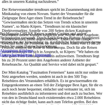
alles in unseren Katalog nachzulesen."
Der Reiseveranstalter trendtours spricht im Zusammenhang mit dem
Minikatalog von einem Novum. Startet der Veranstalter für die
Zielgruppe Best Ager einen Trend in der Reisebranche?
"Gewissermaßen steckt das Setzen von Trends schon in unserem
Namen", so Mario Köpers. "Trendtours ist ein klassischer
Direktvermarkter. Anstelle von 200 Seiten dicken Katalogen
Bei Magazin CHEXX.Reisen werden Cookies und andere
bekommen unsere Kunden möglichst jede Woche neue Angebote,
Technologien verwandt. Durch Anklicken des Buttons Akzeptieren
Kunden werden direkt angeschrieben." Dabei sei das Haupt-
stimmen Sie der Verwendung zu. Ausführliche Informationen hierzu
Geschäft nicht die Fernreise, sie hat nur einen Anteil von 15 bis 20
finden Sie unter Datenschutzerklärung.
Prozent, sondern die Reise in Mitteleuropa. Doch für alle Reisen
Akzeptieren
Ablehnen
nimmt trendtours für sich in Anspruch, so Köpers: "Wir haben ein
Datenschutzerklärung
|
Impressum
sehr gutes Preis-Leistungsverhältnis aufzuweisen. Trendtours liegt
bis zu 20 Prozent unter den Angeboten anderer Anbieter der
Reisebranche. An Qualität und Service wird dabei nicht gespart."
Der Mini-Katalog "Faszination Fernreisen" kann nicht nur online im
Netz angesehen werden, sondern ist auch in den 500 Top-
Reisebüros des Veranstalters erhältlich. Es ist gewissermaßen ein
Entgegenkommen an einen Teil der Zielgruppe Best Ager, für die es
auch noch heute bequemer, einfacher und vertrauter ist, sich im
Reisebüro ausführlich zu informieren und dort auch zu buchen. Wer
von den in Deutschland noch existierenden etwa 2.000 Reisebüros
nicht das richtige findet, kann auch zum Telefon greifen. Bei den