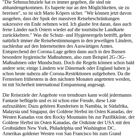
"Die Sehnsuchtsziele hat es immer gegeben, die sind nie
abhandengekommen. Es haperte nur an den Möglichkeiten, sie zu
bereisen", so ist sich Mario Köpers sicher. "Wir können jetzt davon
ausgehen, dass der Spuk der massiven Reisebeschränkungen
sukzessive ein Ende nehmen wird. Ich glaube fest daran, dass auch
ferne Länder nach Ostern wieder auf die touristische Landkarte
zurückkehren." Was die Schutz- und Hygieneregeln betrifft, gelten
natürlich immer die Reisebestimmungen in den jeweiligen Ländern,
nachlesbar auf den Internetseiten des Auswärtigen Amtes.
Entsprechend der Corona-Lage gelten dann auch in den Bussen
besondere hygienische Maßnahmen, also zum Beispiel 2G-/3G-
Maßnahmen oder Mundschutz. Doch die Regeln können schon bald
andere sein; einige Ländern wie Dänemark oder England haben ja
schon heute nahezu alle Corona-Restriktionen aufgehoben. Da die
Fernreisen frühestens in den nächsten Monaten angetreten werden,
ist mit Sicherheit international Entspannung angesagt.
Die Reiseziele der Angebote von trendtours kann wohl jedermanns
Fantasie beflügeln und es ist schon eine Freude, diese Liste
aufzuzählen: Dazu gehören Rundreisen in Namibia, in Südafrika,
Malaysia und Singapur, der Goldene Herbst im Osten Kanadas, der
Westen Kanadas von den Rocky Mountains bis zur Pazifikküste, der
Goldene Herbst im Osten Kanadas, die Ostküste der USA mit den
Großstädten New York, Philadelphia und Washington DC,
Amerikas goldener Westen von San Francisco bis zum Grand