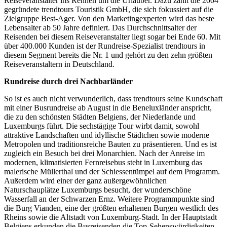
Reiseveranstalter ins Rennen um die Urlauber. Dazu zählt die 2004
gegründete trendtours Touristik GmbH, die sich fokussiert auf die
Zielgruppe Best-Ager. Von den Marketingexperten wird das beste
Lebensalter ab 50 Jahre definiert. Das Durchschnittsalter der
Reisenden bei diesem Reiseveranstalter liegt sogar bei Ende 60. Mit
über 400.000 Kunden ist der Rundreise-Spezialist trendtours in
diesem Segment bereits die Nr. 1 und gehört zu den zehn größten
Reiseveranstaltern in Deutschland.
Rundreise durch drei Nachbarländer
So ist es auch nicht verwunderlich, dass trendtours seine Kundschaft
mit einer Busrundreise ab August in die Beneluxländer anspricht,
die zu den schönsten Städten Belgiens, der Niederlande und
Luxemburgs führt. Die sechstägige Tour wirbt damit, sowohl
attraktive Landschaften und idyllische Städtchen sowie moderne
Metropolen und traditionsreiche Bauten zu präsentieren. Und es ist
zugleich ein Besuch bei drei Monarchien. Nach der Anreise im
modernen, klimatisierten Fernreisebus steht in Luxemburg das
malerische Müllerthal und der Schiessentümpel auf dem Programm.
Außerdem wird einer der ganz außergewöhnlichen
Naturschauplätze Luxemburgs besucht, der wunderschöne
Wasserfall an der Schwarzen Ernz. Weitere Programmpunkte sind
die Burg Vianden, eine der größten erhaltenen Burgen westlich des
Rheins sowie die Altstadt von Luxemburg-Stadt. In der Hauptstadt
Belgiens erkunden die Busreisenden die Top-Sehenswürdigkeiten