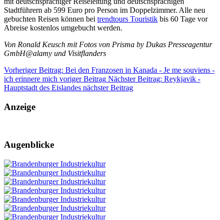
mit deutschsprachiger Reiseleitung und deutschsprachigen
Stadtführern ab 599 Euro pro Person im Doppelzimmer. Alle neu
gebuchten Reisen können bei
trendtours Touristik
bis 60 Tage vor
Abreise kostenlos umgebucht werden.
Von Ronald Keusch mit Fotos von Prisma by Dukas Presseagentur
GmbH@alamy und Visitflanders
Vorheriger Beitrag: Bei den Franzosen in Kanada - Je me souviens -
ich erinnere mich
voriger Beitrag
Nächster Beitrag: Reykjavik -
Hauptstadt des Eislandes
nächster Beitrag
Anzeige
Augenblicke