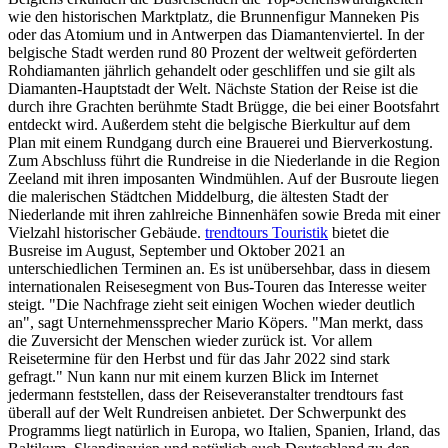
wie den historischen Marktplatz, die Brunnenfigur Manneken Pis
oder das Atomium und in Antwerpen das Diamantenviertel. In der
belgische Stadt werden rund 80 Prozent der weltweit geförderten
Rohdiamanten jährlich gehandelt oder geschliffen und sie gilt als
Diamanten-Hauptstadt der Welt. Nächste Station der Reise ist die
durch ihre Grachten berühmte Stadt Brügge, die bei einer Bootsfahrt
entdeckt wird. Außerdem steht die belgische Bierkultur auf dem
Plan mit einem Rundgang durch eine Brauerei und Bierverkostung.
Zum Abschluss führt die Rundreise in die Niederlande in die Region
Zeeland mit ihren imposanten Windmühlen. Auf der Busroute liegen
die malerischen Städtchen Middelburg, die ältesten Stadt der
Niederlande mit ihren zahlreiche Binnenhäfen sowie Breda mit einer
Vielzahl historischer Gebäude.
trendtours Touristik
bietet die
Busreise im August, September und Oktober 2021 an
unterschiedlichen Terminen an. Es ist unübersehbar, dass in diesem
internationalen Reisesegment von Bus-Touren das Interesse weiter
steigt. "Die Nachfrage zieht seit einigen Wochen wieder deutlich
an", sagt Unternehmenssprecher Mario Köpers. "Man merkt, dass
die Zuversicht der Menschen wieder zurück ist. Vor allem
Reisetermine für den Herbst und für das Jahr 2022 sind stark
gefragt." Nun kann nur mit einem kurzen Blick im Internet
jedermann feststellen, dass der Reiseveranstalter trendtours fast
überall auf der Welt Rundreisen anbietet. Der Schwerpunkt des
Programms liegt natürlich in Europa, wo Italien, Spanien, Irland, das