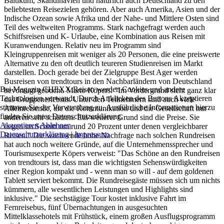
Baltikum, Skandinavien und natürlich auch Deutschland zu den
beliebtesten Reisezielen gehören. Aber auch Amerika, Asien und der
Indische Ozean sowie Afrika und der Nahe- und Mittlere Osten sind
Teil des weltweiten Programms. Stark nachgefragt werden auch
Schiffsreisen und K- Urlaube, eine Kombination aus Reisen mit
Kuranwendungen. Relativ neu im Programm sind
Kleingruppenreisen mit weniger als 20 Personen, die eine preiswerte
Alternative zu den oft deutlich teureren Studienreisen im Markt
darstellen. Doch gerade bei der Zielgruppe Best Ager werden
Busreisen von trendtours in den Nachbarländern von Deutschland
Bei Magazin CHEXX.Reisen werden Cookies und andere
bevorzugt gebucht. Mario Köpers: "Im Vordergrund steht ganz klar
Technologien verwandt. Durch Anklicken des Buttons Akzeptieren
das Gruppenerlebnis. Unter den Teilnehmern sind auch viele
stimmen Sie der Verwendung zu. Ausführliche Informationen hierzu
Alleinreisende, die die Kommunikation und die Gesellschaft mit
finden Sie unter Datenschutzerklärung.
anderen sehr schätzen. Ein weiterer Grund sind die Preise. Sie
Akzeptieren
Ablehnen
liegen im Schnitt um rund 20 Prozent unter denen vergleichbarer
Datenschutzerklärung
|
Impressum
Reisen." Die wachsende hohe Nachfrage nach solchen Rundreisen
hat auch noch weitere Gründe, auf die Unternehmenssprecher und
Tourismusexperte Köpers verweist: "Das Schöne an den Rundreisen
von trendtours ist, dass man die wichtigsten Sehenswürdigkeiten
einer Region kompakt und - wenn man so will - auf dem goldenen
Tablett serviert bekommt. Die Rundreisegäste müssen sich um nichts
kümmern, alle wesentlichen Leistungen und Highlights sind
inklusive." Die sechstägige Tour kostet inklusive Fahrt im
Fernreisebus, fünf Übernachtungen in ausgesuchten
Mittelklassehotels mit Frühstück, einem großen Ausflugsprogramm