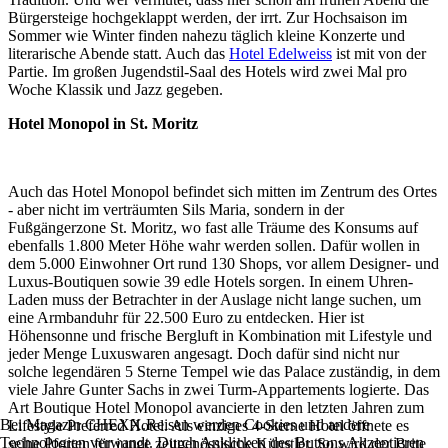
Bürgersteige hochgeklappt werden, der irrt. Zur Hochsaison im
Sommer wie Winter finden nahezu täglich kleine Konzerte und
literarische Abende statt. Auch das
Hotel Edelweiss
ist mit von der
Partie. Im großen Jugendstil-Saal des Hotels wird zwei Mal pro
Woche Klassik und Jazz gegeben.
Hotel Monopol in St. Moritz
Auch das Hotel Monopol befindet sich mitten im Zentrum des Ortes
- aber nicht im verträumten Sils Maria, sondern in der
Fußgängerzone St. Moritz, wo fast alle Träume des Konsums auf
ebenfalls 1.800 Meter Höhe wahr werden sollen. Dafür wollen in
dem 5.000 Einwohner Ort rund 130 Shops, vor allem Designer- und
Luxus-Boutiquen sowie 39 edle Hotels sorgen. In einem Uhren-
Laden muss der Betrachter in der Auslage nicht lange suchen, um
eine Armbanduhr für 22.500 Euro zu entdecken. Hier ist
Höhensonne und frische Bergluft in Kombination mit Lifestyle und
jeder Menge Luxuswaren angesagt. Doch dafür sind nicht nur
solche legendären 5 Sterne Tempel wie das Palace zuständig, in dem
viele Jahre Gunter Sachs in zwei Turm-Appartements logierte. Das
Art Boutique Hotel Monopol avancierte in den letzten Jahren zum
Bei Magazin CHEXX.Reisen werden Cookies und andere
Lifestyle Preferred Hotel. Als einziges 4-Sterne Hotel öffnete es
Technologien verwandt. Durch Anklicken des Buttons Akzeptieren
seine Pforten für junge zeitgenössische Künstler. So wird der Brite