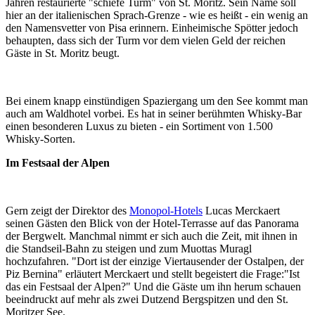
Jahren restaurierte "schiefe Turm" von St. Moritz. Sein Name soll
hier an der italienischen Sprach-Grenze - wie es heißt - ein wenig an
den Namensvetter von Pisa erinnern. Einheimische Spötter jedoch
behaupten, dass sich der Turm vor dem vielen Geld der reichen
Gäste in St. Moritz beugt.
Bei einem knapp einstündigen Spaziergang um den See kommt man
auch am Waldhotel vorbei. Es hat in seiner berühmten Whisky-Bar
einen besonderen Luxus zu bieten - ein Sortiment von 1.500
Whisky-Sorten.
Im Festsaal der Alpen
Gern zeigt der Direktor des
Monopol-Hotels
Lucas Merckaert
seinen Gästen den Blick von der Hotel-Terrasse auf das Panorama
der Bergwelt. Manchmal nimmt er sich auch die Zeit, mit ihnen in
die Standseil-Bahn zu steigen und zum Muottas Muragl
hochzufahren. "Dort ist der einzige Viertausender der Ostalpen, der
Piz Bernina" erläutert Merckaert und stellt begeistert die Frage:"Ist
das ein Festsaal der Alpen?" Und die Gäste um ihn herum schauen
beeindruckt auf mehr als zwei Dutzend Bergspitzen und den St.
Moritzer See.