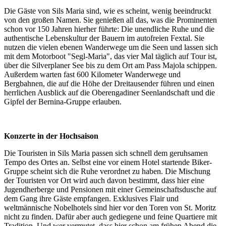
Die Gäste von Sils Maria sind, wie es scheint, wenig beeindruckt
von den großen Namen. Sie genießen all das, was die Prominenten
schon vor 150 Jahren hierher führte: Die unendliche Ruhe und die
authentische Lebenskultur der Bauern im autofreien Fextal. Sie
nutzen die vielen ebenen Wanderwege um die Seen und lassen sich
mit dem Motorboot "Segl-Maria", das vier Mal täglich auf Tour ist,
über die Silverplaner See bis zu dem Ort am Pass Majola schippen.
Außerdem warten fast 600 Kilometer Wanderwege und
Bergbahnen, die auf die Höhe der Dreitausender führen und einen
herrlichen Ausblick auf die Oberengadiner Seenlandschaft und die
Gipfel der Bernina-Gruppe erlauben.
Konzerte in der Hochsaison
Die Touristen in Sils Maria passen sich schnell dem geruhsamen
Tempo des Ortes an. Selbst eine vor einem Hotel startende Biker-
Gruppe scheint sich die Ruhe verordnet zu haben. Die Mischung
der Touristen vor Ort wird auch davon bestimmt, dass hier eine
Jugendherberge und Pensionen mit einer Gemeinschaftsdusche auf
dem Gang ihre Gäste empfangen. Exklusives Flair und
weltmännische Nobelhotels sind hier vor den Toren von St. Moritz
nicht zu finden. Dafür aber auch gediegene und feine Quartiere mit
Tradition. Und wer vermutet, dass hier schon am frühen Abend die