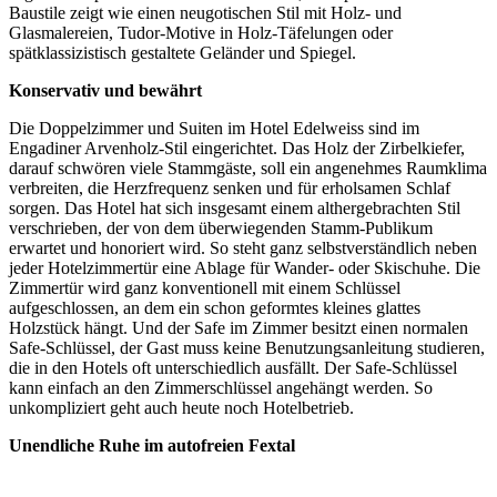
Baustile zeigt wie einen neugotischen Stil mit Holz- und
Glasmalereien, Tudor-Motive in Holz-Täfelungen oder
spätklassizistisch gestaltete Geländer und Spiegel.
Konservativ und bewährt
Die Doppelzimmer und Suiten im Hotel Edelweiss sind im
Engadiner Arvenholz-Stil eingerichtet. Das Holz der Zirbelkiefer,
darauf schwören viele Stammgäste, soll ein angenehmes Raumklima
verbreiten, die Herzfrequenz senken und für erholsamen Schlaf
sorgen. Das Hotel hat sich insgesamt einem althergebrachten Stil
verschrieben, der von dem überwiegenden Stamm-Publikum
erwartet und honoriert wird. So steht ganz selbstverständlich neben
jeder Hotelzimmertür eine Ablage für Wander- oder Skischuhe. Die
Zimmertür wird ganz konventionell mit einem Schlüssel
aufgeschlossen, an dem ein schon geformtes kleines glattes
Holzstück hängt. Und der Safe im Zimmer besitzt einen normalen
Safe-Schlüssel, der Gast muss keine Benutzungsanleitung studieren,
die in den Hotels oft unterschiedlich ausfällt. Der Safe-Schlüssel
kann einfach an den Zimmerschlüssel angehängt werden. So
unkompliziert geht auch heute noch Hotelbetrieb.
Unendliche Ruhe im autofreien Fextal