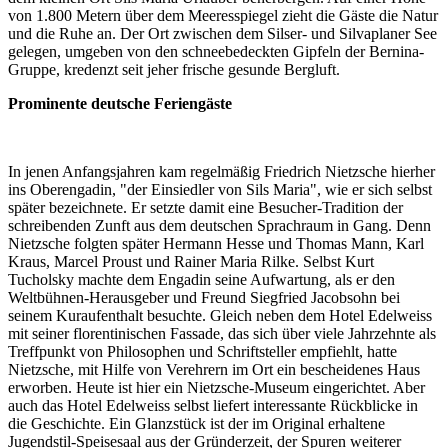
von 1.800 Metern über dem Meeresspiegel zieht die Gäste die Natur
und die Ruhe an. Der Ort zwischen dem Silser- und Silvaplaner See
gelegen, umgeben von den schneebedeckten Gipfeln der Bernina-
Gruppe, kredenzt seit jeher frische gesunde Bergluft.
Prominente deutsche Feriengäste
In jenen Anfangsjahren kam regelmäßig Friedrich Nietzsche hierher
ins Oberengadin, "der Einsiedler von Sils Maria", wie er sich selbst
später bezeichnete. Er setzte damit eine Besucher-Tradition der
schreibenden Zunft aus dem deutschen Sprachraum in Gang. Denn
Nietzsche folgten später Hermann Hesse und Thomas Mann, Karl
Kraus, Marcel Proust und Rainer Maria Rilke. Selbst Kurt
Tucholsky machte dem Engadin seine Aufwartung, als er den
Weltbühnen-Herausgeber und Freund Siegfried Jacobsohn bei
seinem Kuraufenthalt besuchte. Gleich neben dem Hotel Edelweiss
mit seiner florentinischen Fassade, das sich über viele Jahrzehnte als
Treffpunkt von Philosophen und Schriftsteller empfiehlt, hatte
Nietzsche, mit Hilfe von Verehrern im Ort ein bescheidenes Haus
erworben. Heute ist hier ein Nietzsche-Museum eingerichtet. Aber
auch das Hotel Edelweiss selbst liefert interessante Rückblicke in
die Geschichte. Ein Glanzstück ist der im Original erhaltene
Jugendstil-Speisesaal aus der Gründerzeit, der Spuren weiterer