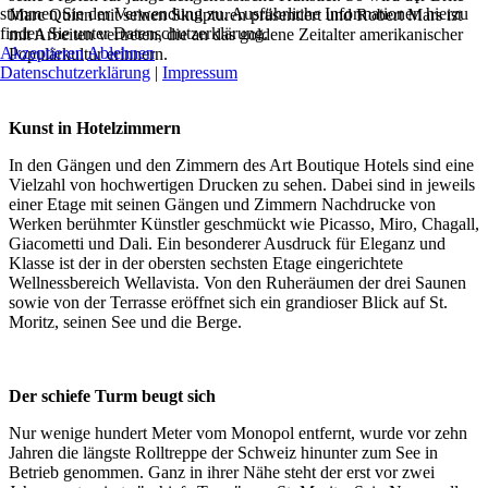
stimmen Sie der Verwendung zu. Ausführliche Informationen hierzu
Marc Quinn mit seinen Skulpturen präsentiert und Robert Mars ist
finden Sie unter Datenschutzerklärung.
mit Arbeiten vertreten, die an das goldene Zeitalter amerikanischer
Akzeptieren
Ablehnen
Populärkultur erinnern.
Datenschutzerklärung
|
Impressum
Kunst in Hotelzimmern
In den Gängen und den Zimmern des Art Boutique Hotels sind eine
Vielzahl von hochwertigen Drucken zu sehen. Dabei sind in jeweils
einer Etage mit seinen Gängen und Zimmern Nachdrucke von
Werken berühmter Künstler geschmückt wie Picasso, Miro, Chagall,
Giacometti und Dali. Ein besonderer Ausdruck für Eleganz und
Klasse ist der in der obersten sechsten Etage eingerichtete
Wellnessbereich Wellavista. Von den Ruheräumen der drei Saunen
sowie von der Terrasse eröffnet sich ein grandioser Blick auf St.
Moritz, seinen See und die Berge.
Der schiefe Turm beugt sich
Nur wenige hundert Meter vom Monopol entfernt, wurde vor zehn
Jahren die längste Rolltreppe der Schweiz hinunter zum See in
Betrieb genommen. Ganz in ihrer Nähe steht der erst vor zwei