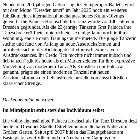
Neben dem 200-jährigen Geburtstag des Semperoper-Balletts wird
mit dem Motto "Dresden tanzt" im Jahr 2025 noch ein weiteres
Jubiläum eines international hochangesehenes Kultur-Olymps
gefeiert - die Palucca Hochschule für Tanz wurde vor 100 Jahren in
Dresden gegründet. Als die 23-jährige Tänzerin Gret Palucca ihre
Tanzschule eröffnete, unterrichtete sie einige Jahre noch in ihrer
Wohnung, ehe sie dann Trainingsräume mietete. Die junge Tänzerin
suchte und fand von Anfang an neue Ausdrucksformen und
profilierte sich in der Richtung des rhythmisch expressiven
Ausdruckstanzes. Ihr Credo "Ich möchte nicht immer hübsch und
lieb tanzen" gilt bis heute als ein Markenzeichen für ihre expressive
Vorstellung von modernem Tanz. Als Künstlerin nur Palucca
genannt, prägte sie einen modernen Tanzstil mit neuen
Ausdrucksformen der Lebensfreude anstelle von ausschließlich
klassischer Strenge.
Deckengemälde im Foyer
Im Mittelpunkt steht stets das Individuum selbst
Die völlig eigenständige Palucca Hochschule für Tanz Dresden liegt
heute im Dresdner Stadtteil Strehlen in unmittelbarer Nähe zum
Großen Garten. Seit April 2007 bilden das Hauptgebäude am
Basteiplatz, zwei Villen und ein Neubau den Campus der