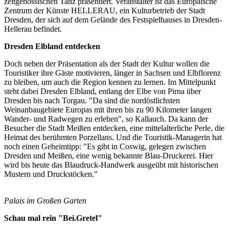
zeitgenössischen Tanz präsentiert. Veranstalter ist das Europäische
Zentrum der Künste HELLERAU, ein Kulturbetrieb der Stadt
Dresden, der sich auf dem Gelände des Festspielhauses in Dresden-
Hellerau befindet.
Dresden Elbland entdecken
Doch neben der Präsentation als der Stadt der Kultur wollen die
Touristiker ihre Gäste motivieren, länger in Sachsen und Elbflorenz
zu bleiben, um auch die Region kennen zu lernen. Im Mittelpunkt
steht dabei Dresden Elbland, entlang der Elbe von Pirna über
Dresden bis nach Torgau. "Da sind die nordöstlichsten
Weinanbaugebiete Europas mit ihren bis zu 90 Kilometer langen
Wander- und Radwegen zu erleben", so Kallauch. Da kann der
Besucher die Stadt Meißen entdecken, eine mittelalterliche Perle, die
Heimat des berühmten Porzellans. Und die Touristik-Managerin hat
noch einen Geheimtipp: "Es gibt in Coswig, gelegen zwischen
Dresden und Meißen, eine wenig bekannte Blau-Druckerei. Hier
wird bis heute das Blaudruck-Handwerk ausgeübt mit historischen
Mustern und Druckstöcken."
Palais im Großen Garten
Schau mal rein "Bei.Gretel"