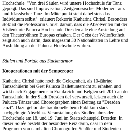
Hochschule. "Von drei Säulen wird unsere Hochschule für Tanz
geprägt. Das sind Improvisation, Zeitgenössischer Moderner Tanz
und Klassischer Tanz. Im Mittelpunkt steht dabei stets das
Individuum selbst", erläutert Rektorin Katharina Christl. Besonders
stolz ist die Professorin Christl darauf, dass die Absolventen mit der
Visitenkarte Palucca Hochschule Dresden alle eine Anstellung auf
den Theaterbühnen Europas erhalten. Der Geist der Weltoffenheit
zeigt sich auch darin, dass insgesamt 30 Nationalitäten in Lehre und
Ausbildung an der Palucca Hochschule wirken.
Säulen und Portale aus Stuckmarmor
Kooperationen mit der Semperoper
Katharina Christl hatte noch die Gelegenheit, als 10-jährige
Tanzschülerin bei Gret Palucca Ballettunterricht zu erhalten und
wirkt nach Engagements in Frankreich und Belgien seit 2015 an der
Tanzschule. In der Stadt Dresden tief verwurzelt, leisten auch die
Palucca-Tänzer und Choreographen einen Beitrag zu "Dresden
tanzt". Dazu gehört die traditionelle beim Publikum stark
nachgefragte Abschluss Veranstaltung des Studienjahres der
Hochschule am 18. und 19. Juni im Staatsschauspiel Dresden. In
dieser Soirée besteht der besondere Reiz darin, dass in dem
Programm von namhaften Choreografen Schüler und Studenten