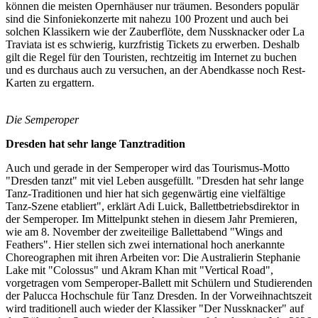
können die meisten Opernhäuser nur träumen. Besonders populär
sind die Sinfoniekonzerte mit nahezu 100 Prozent und auch bei
solchen Klassikern wie der Zauberflöte, dem Nussknacker oder La
Traviata ist es schwierig, kurzfristig Tickets zu erwerben. Deshalb
gilt die Regel für den Touristen, rechtzeitig im Internet zu buchen
und es durchaus auch zu versuchen, an der Abendkasse noch Rest-
Karten zu ergattern.
Die Semperoper
Dresden hat sehr lange Tanztradition
Auch und gerade in der Semperoper wird das Tourismus-Motto
"Dresden tanzt" mit viel Leben ausgefüllt. "Dresden hat sehr lange
Tanz-Traditionen und hier hat sich gegenwärtig eine vielfältige
Tanz-Szene etabliert", erklärt Adi Luick, Ballettbetriebsdirektor in
der Semperoper. Im Mittelpunkt stehen in diesem Jahr Premieren,
wie am 8. November der zweiteilige Ballettabend "Wings and
Feathers". Hier stellen sich zwei international hoch anerkannte
Choreographen mit ihren Arbeiten vor: Die Australierin Stephanie
Lake mit "Colossus" und Akram Khan mit "Vertical Road",
vorgetragen vom Semperoper-Ballett mit Schülern und Studierenden
der Palucca Hochschule für Tanz Dresden. In der Vorweihnachtszeit
wird traditionell auch wieder der Klassiker "Der Nussknacker" auf