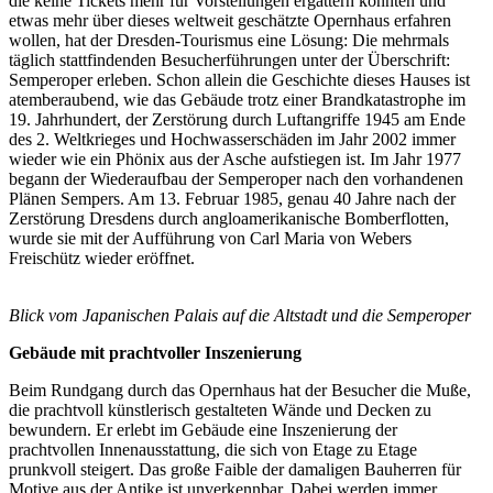
die keine Tickets mehr für Vorstellungen ergattern konnten und
etwas mehr über dieses weltweit geschätzte Opernhaus erfahren
wollen, hat der Dresden-Tourismus eine Lösung: Die mehrmals
täglich stattfindenden Besucherführungen unter der Überschrift:
Semperoper erleben. Schon allein die Geschichte dieses Hauses ist
atemberaubend, wie das Gebäude trotz einer Brandkatastrophe im
19. Jahrhundert, der Zerstörung durch Luftangriffe 1945 am Ende
des 2. Weltkrieges und Hochwasserschäden im Jahr 2002 immer
wieder wie ein Phönix aus der Asche aufstiegen ist. Im Jahr 1977
begann der Wiederaufbau der Semperoper nach den vorhandenen
Plänen Sempers. Am 13. Februar 1985, genau 40 Jahre nach der
Zerstörung Dresdens durch angloamerikanische Bomberflotten,
wurde sie mit der Aufführung von Carl Maria von Webers
Freischütz wieder eröffnet.
Blick vom Japanischen Palais auf die Altstadt und die Semperoper
Gebäude mit prachtvoller Inszenierung
Beim Rundgang durch das Opernhaus hat der Besucher die Muße,
die prachtvoll künstlerisch gestalteten Wände und Decken zu
bewundern. Er erlebt im Gebäude eine Inszenierung der
prachtvollen Innenausstattung, die sich von Etage zu Etage
prunkvoll steigert. Das große Faible der damaligen Bauherren für
Motive aus der Antike ist unverkennbar. Dabei werden immer