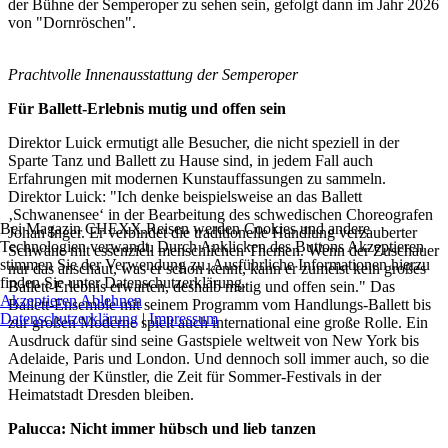
der Bühne der Semperoper zu sehen sein, gefolgt dann im Jahr 2026
von "Dornröschen".
Prachtvolle Innenausstattung der Semperoper
Für Ballett-Erlebnis mutig und offen sein
Direktor Luick ermutigt alle Besucher, die nicht speziell in der
Sparte Tanz und Ballett zu Hause sind, in jedem Fall auch
Erfahrungen mit modernen Kunstauffassungen zu sammeln.
Direktor Luick: "Ich denke beispielsweise an das Ballett
‚Schwanensee‘ in der Bearbeitung des schwedischen Choreografen
Bei Magazin CHEXX.Reisen werden Cookies und andere
Johan Inger. Er verbindet die traditionelle Handlung verzauberter
Technologien verwandt. Durch Anklicken des Buttons Akzeptieren
Schwäne mit essenziell menschlichen Themen. Wenn der Zuschauer
stimmen Sie der Verwendung zu. Ausführliche Informationen hierzu
nur das anschaut, was er schon kennt, kann er zumeist kein großes
finden Sie unter Datenschutzerklärung.
Ballett-Erlebnis erwarten, deshalb mutig und offen sein." Das
Akzeptieren
Ablehnen
Ballett-Ensemble mit seinem Programm vom Handlungs-Ballett bis
Datenschutzerklärung
|
Impressum
zur großen Moderne spielt auch international eine große Rolle. Ein
Ausdruck dafür sind seine Gastspiele weltweit von New York bis
Adelaide, Paris und London. Und dennoch soll immer auch, so die
Meinung der Künstler, die Zeit für Sommer-Festivals in der
Heimatstadt Dresden bleiben.
Palucca: Nicht immer hübsch und lieb tanzen