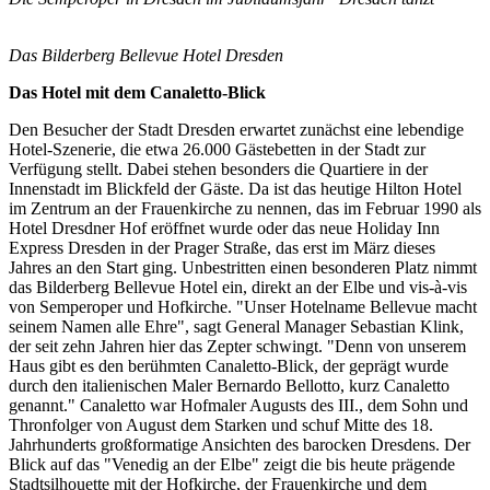
Das Bilderberg Bellevue Hotel Dresden
Das Hotel mit dem Canaletto-Blick
Den Besucher der Stadt Dresden erwartet zunächst eine lebendige
Hotel-Szenerie, die etwa 26.000 Gästebetten in der Stadt zur
Verfügung stellt. Dabei stehen besonders die Quartiere in der
Innenstadt im Blickfeld der Gäste. Da ist das heutige Hilton Hotel
im Zentrum an der Frauenkirche zu nennen, das im Februar 1990 als
Hotel Dresdner Hof eröffnet wurde oder das neue Holiday Inn
Express Dresden in der Prager Straße, das erst im März dieses
Jahres an den Start ging. Unbestritten einen besonderen Platz nimmt
das Bilderberg Bellevue Hotel ein, direkt an der Elbe und vis-à-vis
von Semperoper und Hofkirche. "Unser Hotelname Bellevue macht
seinem Namen alle Ehre", sagt General Manager Sebastian Klink,
der seit zehn Jahren hier das Zepter schwingt. "Denn von unserem
Haus gibt es den berühmten Canaletto-Blick, der geprägt wurde
durch den italienischen Maler Bernardo Bellotto, kurz Canaletto
genannt." Canaletto war Hofmaler Augusts des III., dem Sohn und
Thronfolger von August dem Starken und schuf Mitte des 18.
Jahrhunderts großformatige Ansichten des barocken Dresdens. Der
Blick auf das "Venedig an der Elbe" zeigt die bis heute prägende
Stadtsilhouette mit der Hofkirche, der Frauenkirche und dem