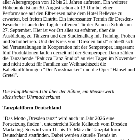
aller Altersgruppen von 12 bis 21 Jahren auftreten. Ein weiterer
Höhepunkt ist am 30. August schon ab 13 Uhr bei einer
Performance auf den Elbwiesen nahe dem Hotel Bellevue zu
erwarten, bei freiem Eintritt. Ein interessanter Termin für Dresden-
Besucher ist auch der Tag der offenen Tür der Palucca Schule am
27. September. Hier ist vor Ort alles zu erfahren, über die
Ausbildung zu Tänzern und den Studienalltag mit Training, Proben
und Schulbetrieb. Und der Kreis von "Dresden tanzt" schließt sich
bei Veranstaltungen in Kooperation mit der Semperoper, insgesamt
fünf Produktionen laufen derzeit mit der Semperoper. Dazu zählen
die Tanzabende "Palucca Tanz Studio" an vier Tagen im November
und nicht zuletzt für Familien zur Weihnachtszeit die
Ballettaufführungen "Der Nussknacker" und die Oper "Hänsel und
Gretel".
Die Fünf-Minuten-Uhr über der Bühne, ein Meisterwerk
sächsischer Uhrmacherkunst
Tanzplattform Deutschland
"Das Motto ‚Dresden tanzt‘ wird auch im Jahr 2026 eine
Fortsetzung finden", unterstreicht Karla Kallauch vom Dresden
Marketing. So wird vom 11. bis 15. März die Tanzplattform
Deutschland stattfinden. Dabei werden aktuelle Trends im