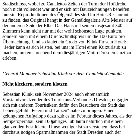
Stadtschloss, wobei zu Canalettos Zeiten der Turm der Hofkirche
noch nicht vollendet war und er sich mit Bauzeichnungen behelfen
musste. Reproduktionen des Ölgemäldes sind im Hotel-Restaurant
zu finden, das Original hängt in der Gemäldegalerie Alte Meister auf
der anderen Seite der Elbe. Das Haus mit seinen insgesamt 340
Zimmern kann nicht nur mit der wohl schönsten Lage punkten,
sondern auch mit einem Durchschnittspreis um die 100 Euro pro
Übernachtung. Und so lautet ein Credo von Klink für sein Hotel:
"Jeder kann es sich leisten, bei uns im Hotel einen Kurzurlaub zu
machen, um entsprechend dem diesjährigen Motto Dresden tanzt zu
erleben."
General Manager Sebastian Klink vor dem Canaletto-Gemälde
Nicht kleckern, sondern klotzen
Sebastian Klink, seit November 2024 auch ehrenamtlich
Vorstandvorsitzender des Tourismus-Verbandes Dresden, engagiert
sich mit anderen Touristikern dafür, den Besuchern der Stadt das
Lebensgefühl "Feiern und Tanzen" nahe zu bringen. Einen
gelungenen Aufgalopp dazu gab es im Februar dieses Jahres, als der
Semperopernball sein 100jähriges Jubiläum natürlich mit einem
glanzvollen Fest feierte. Umso weniger ist zu verstehen, dass bei
durchaus nötigen Sparmaßnahmen der Stadt Dresden auch der