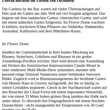
Überall leuchten die Farben von Orchideen
Die Gardens by the Bay warten mit vielen Überraschungen auf.
Hier sind die Gärten aus aller Welt mit viel Sorgfalt aufgebaut. Das
beginnt mit dem malaiischen Garten, chinesischen Garten, und wird
mit einem indischen Garten fortgesetzt. Im Flower Dome wachsen
in kühlem, trockenem Klima Pflanzen aus Südafrika, Südamerika,
Australien, Kalifornien und dem Mittelmeer-Raum.
Im Flower Dome
Inmitten der Gartenlandschaft in ihrer bunten Mischung aus
Blumen, Sträuchern, Gehölzen und Bäumen ist ein großer
Ausstellungs-Pavillon errichtet. Hier wird derzeit eine Ausstellung
mit Werken des französischen Impressionisten Claude Monet in
einer modernen Multi-Media-Show präsentiert, darunter sehr
passend einige Dutzend Variationen seiner berühmten Seerosen-
Bilder. Zugleich wird in Blumenarrangements der berühmte Garten
von Monets Haus in Giverny nachgestellt, der ihn so häufig zu
seinen Gemälden inspirierte. Gleich in der Nachbarschaft wartet auf
den Besucher der Cloud Forest mit einem imposanten Wasserfall,
der von einem 35 Meter hohen grünen Berg inmitten der Halle nach
unten stürzt. Er überzieht den Eingangsbereich mit einem feuchten
Dunstschleier - nicht unangenehm bei Temperaturen von 30 Grad
draußen vor der Halle.