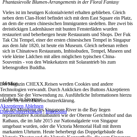
Phantasievolle Blumen-Arrangements in der Floral Fantasy
Vieles ist im heutigen Kolonialviertel erhalten geblieben. Gleich
neben dem Clan-Hotel befindet sich mit dem East Square ein Platz,
an dem die ersten chinesischen Immigranten siedelten. Ihre zwei bis
dreistöckigen Ladenhäuser mit bunten Fensterläden wurden
restauriert und beherbergen heute Restaurants und Shops. Der Fuk
Tak Chi Tempel, einer der ersten chinesischen Tempel in Singapur
aus dem Jahr 1820, ist heute ein Museum. Gleich nebenan reihen
sich in Chinatown Restaurants, Imbissbuden, Tempel, Museen und
viele kleine Lädchen mit allen möglichen typischen China-
Souvenirs - von den Winkekatzen mit Solarantrieb bis zum
lebensgroßen Buddha.
Merlion
Bei Magazin CHEXX.Reisen werden Cookies und andere
Technologien verwandt. Durch Anklicken des Buttons Akzeptieren
stimmen Sie der Verwendung zu. Ausführliche Informationen hierzu
U-Bahn in Singapur
finden Sie unter Datenschutzerklärung.
Akzeptieren
Ablehnen
An der Mündung des Singapore River in die Bay liegen
Datenschutzerklärung
|
Impressum
repräsentative Kolonialbauten wie der Oberste Gerichtshof und das
Rathaus, die im Jahr 2015 zur Nationalgalerie von Singapur
umgebaut wurden, oder die Victoria Memorial Hall mit ihrem
markanten Uhrturm. Heute beherbergt das Doppelgebäude das