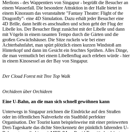
Merlions - des Wappentiers von Singapur - begrüßt die Besucher an
einem Wasserfall. Die besondere Attraktion in der Halle bietet in
einem Kinoraum das veranstaltete "Fantasy Theatre: Flight of the
Dragonfly”- eine 4D Simulation. Dazu erhält jeder Besucher eine
4D Brille, dann heißt es anschnallen und schon geht der Flug der
Libelle los. Der Besucher fliegt zunächst mit der Libelle und dann
mit Vögeln in einem rasanten Tempo durch die Gärten und die
großen Gewächshäuser. Die Sitze ruckeln wie bei einer
Achterbahnfahrt, man spürt plötzlich einen kurzen Windstoß am
Hinterkopf und dann im Gesicht ein feuchtes Sprühen. Alles Dinge,
die man vermutlich bei einem Libellenflug auch erleben würde - hier
in einem Kinosessel an der Bay von Singapur.
Der Cloud Forest mit Tree Top Walk
Orchideen über Orchideen
Eine U-Bahn, an die man sich schnell gewöhnen kann
Unterwegs in Singapur zeichnen die Eindrücke auf den Straßen
oder im öffentlichen Nahverkehr ein Stadtbild perfekter
Organisation. Der Tourist kann beispielsweise mit einer preiswerten
Drei-Tageskarte das dichte Streckennetz der pünktlich fahrenden U-