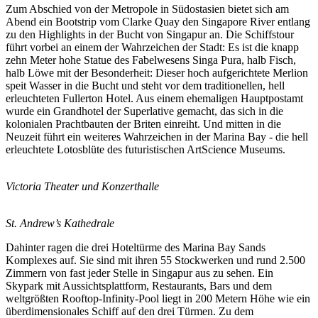
Zum Abschied von der Metropole in Südostasien bietet sich am
Abend ein Bootstrip vom Clarke Quay den Singapore River entlang
zu den Highlights in der Bucht von Singapur an. Die Schiffstour
führt vorbei an einem der Wahrzeichen der Stadt: Es ist die knapp
zehn Meter hohe Statue des Fabelwesens Singa Pura, halb Fisch,
halb Löwe mit der Besonderheit: Dieser hoch aufgerichtete Merlion
speit Wasser in die Bucht und steht vor dem traditionellen, hell
erleuchteten Fullerton Hotel. Aus einem ehemaligen Hauptpostamt
wurde ein Grandhotel der Superlative gemacht, das sich in die
kolonialen Prachtbauten der Briten einreiht. Und mitten in die
Neuzeit führt ein weiteres Wahrzeichen in der Marina Bay - die hell
erleuchtete Lotosblüte des futuristischen ArtScience Museums.
Victoria Theater und Konzerthalle
St. Andrew’s Kathedrale
Dahinter ragen die drei Hoteltürme des Marina Bay Sands
Komplexes auf. Sie sind mit ihren 55 Stockwerken und rund 2.500
Zimmern von fast jeder Stelle in Singapur aus zu sehen. Ein
Skypark mit Aussichtsplattform, Restaurants, Bars und dem
weltgrößten Rooftop-Infinity-Pool liegt in 200 Metern Höhe wie ein
überdimensionales Schiff auf den drei Türmen. Zu dem