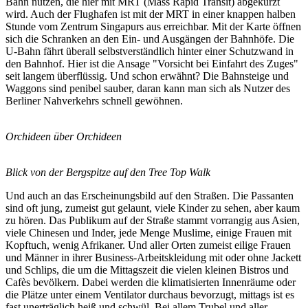
Bahn nutzen, die hier mit MRT (Mass Rapid Transit) abgekürzt
wird. Auch der Flughafen ist mit der MRT in einer knappen halben
Stunde vom Zentrum Singapurs aus erreichbar. Mit der Karte öffnen
sich die Schranken an den Ein- und Ausgängen der Bahnhöfe. Die
U-Bahn fährt überall selbstverständlich hinter einer Schutzwand in
den Bahnhof. Hier ist die Ansage "Vorsicht bei Einfahrt des Zuges"
seit langem überflüssig. Und schon erwähnt? Die Bahnsteige und
Waggons sind penibel sauber, daran kann man sich als Nutzer des
Berliner Nahverkehrs schnell gewöhnen.
Orchideen über Orchideen
Blick von der Bergspitze auf den Tree Top Walk
Und auch an das Erscheinungsbild auf den Straßen. Die Passanten
sind oft jung, zumeist gut gelaunt, viele Kinder zu sehen, aber kaum
zu hören. Das Publikum auf der Straße stammt vorrangig aus Asien,
viele Chinesen und Inder, jede Menge Muslime, einige Frauen mit
Kopftuch, wenig Afrikaner. Und aller Orten zumeist eilige Frauen
und Männer in ihrer Business-Arbeitskleidung mit oder ohne Jackett
und Schlips, die um die Mittagszeit die vielen kleinen Bistros und
Cafès bevölkern. Dabei werden die klimatisierten Innenräume oder
die Plätze unter einem Ventilator durchaus bevorzugt, mittags ist es
fast unerträglich heiß und schwül. Bei allem Trubel und aller