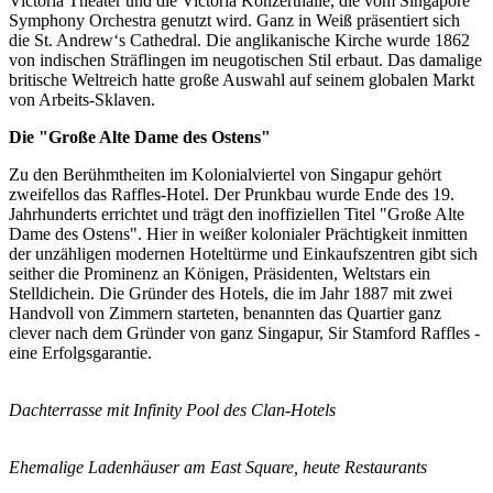
Victoria Theater und die Victoria Konzerthalle, die vom Singapore
Symphony Orchestra genutzt wird. Ganz in Weiß präsentiert sich
die St. Andrew‘s Cathedral. Die anglikanische Kirche wurde 1862
von indischen Sträflingen im neugotischen Stil erbaut. Das damalige
britische Weltreich hatte große Auswahl auf seinem globalen Markt
von Arbeits-Sklaven.
Die "Große Alte Dame des Ostens"
Zu den Berühmtheiten im Kolonialviertel von Singapur gehört
zweifellos das Raffles-Hotel. Der Prunkbau wurde Ende des 19.
Jahrhunderts errichtet und trägt den inoffiziellen Titel "Große Alte
Dame des Ostens". Hier in weißer kolonialer Prächtigkeit inmitten
der unzähligen modernen Hoteltürme und Einkaufszentren gibt sich
seither die Prominenz an Königen, Präsidenten, Weltstars ein
Stelldichein. Die Gründer des Hotels, die im Jahr 1887 mit zwei
Handvoll von Zimmern starteten, benannten das Quartier ganz
clever nach dem Gründer von ganz Singapur, Sir Stamford Raffles -
eine Erfolgsgarantie.
Dachterrasse mit Infinity Pool des Clan-Hotels
Ehemalige Ladenhäuser am East Square, heute Restaurants