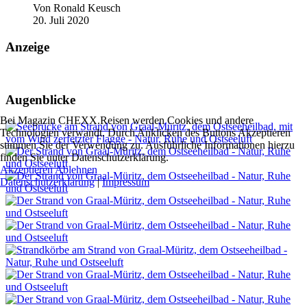
Von
Ronald Keusch
20. Juli 2020
Anzeige
Augenblicke
Bei Magazin CHEXX.Reisen werden Cookies und andere
Technologien verwandt. Durch Anklicken des Buttons Akzeptieren
stimmen Sie der Verwendung zu. Ausführliche Informationen hierzu
finden Sie unter Datenschutzerklärung.
Akzeptieren
Ablehnen
Datenschutzerklärung
|
Impressum