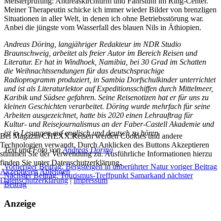
Meisterprüfung: Andreaskirchturm und Fahrstuhl im Ring-Center.
Meiner Therapeutin schicke ich immer wieder Bilder von brenzligen
Situationen in aller Welt, in denen ich ohne Betriebsstörung war.
Anbei die jüngste vom Wasserfall des blauen Nils in Äthiopien.
Andreas Döring, langjähriger Redakteur im NDR Studio
Braunschweig, arbeitet als freier Autor im Bereich Reisen und
Literatur. Er hat in Windhoek, Namibia, bei 30 Grad im Schatten
die Weihnachtssendungen für das deutschsprachige
Radioprogramm produziert, in Sambia Dorfschulkinder unterrichtet
und ist als Literaturlektor auf Expeditionsschiffen durch Mittelmeer,
Karibik und Südsee gefahren. Seine Reisenotizen hat er für uns zu
kleinen Geschichten verarbeitet. Döring wurde mehrfach für seine
Arbeiten ausgezeichnet, hatte bis 2020 einen Lehrauftrag für
Kultur- und Reisejournalismus an der Faber-Castell Akademie und
ist in Lesungen auf englisch und deutsch zu hören.
Bei Magazin CHEXX.Reisen werden Cookies und andere
Technologien verwandt. Durch Anklicken des Buttons Akzeptieren
Text und Foto von
Andreas Döring
stimmen Sie der Verwendung zu. Ausführliche Informationen hierzu
finden Sie unter Datenschutzerklärung.
Vorheriger Beitrag: Bergsteigen in unberührter Natur
voriger Beitrag
Akzeptieren
Ablehnen
Nächster Beitrag: Tourismus-Treffpunkt Samarkand
nächster
Datenschutzerklärung
|
Impressum
Beitrag
Anzeige