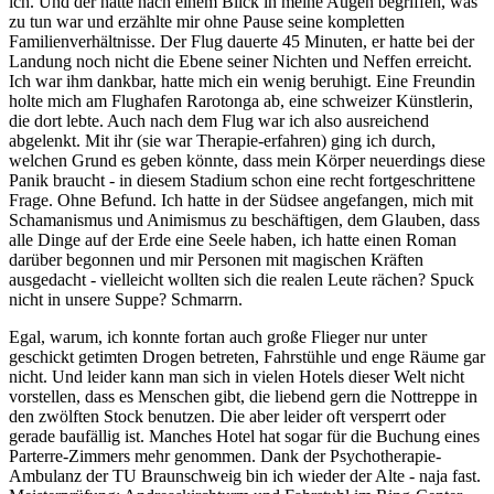
ich. Und der hatte nach einem Blick in meine Augen begriffen, was
zu tun war und erzählte mir ohne Pause seine kompletten
Familienverhältnisse. Der Flug dauerte 45 Minuten, er hatte bei der
Landung noch nicht die Ebene seiner Nichten und Neffen erreicht.
Ich war ihm dankbar, hatte mich ein wenig beruhigt. Eine Freundin
holte mich am Flughafen Rarotonga ab, eine schweizer Künstlerin,
die dort lebte. Auch nach dem Flug war ich also ausreichend
abgelenkt. Mit ihr (sie war Therapie-erfahren) ging ich durch,
welchen Grund es geben könnte, dass mein Körper neuerdings diese
Panik braucht - in diesem Stadium schon eine recht fortgeschrittene
Frage. Ohne Befund. Ich hatte in der Südsee angefangen, mich mit
Schamanismus und Animismus zu beschäftigen, dem Glauben, dass
alle Dinge auf der Erde eine Seele haben, ich hatte einen Roman
darüber begonnen und mir Personen mit magischen Kräften
ausgedacht - vielleicht wollten sich die realen Leute rächen? Spuck
nicht in unsere Suppe? Schmarrn.
Egal, warum, ich konnte fortan auch große Flieger nur unter
geschickt getimten Drogen betreten, Fahrstühle und enge Räume gar
nicht. Und leider kann man sich in vielen Hotels dieser Welt nicht
vorstellen, dass es Menschen gibt, die liebend gern die Nottreppe in
den zwölften Stock benutzen. Die aber leider oft versperrt oder
gerade baufällig ist. Manches Hotel hat sogar für die Buchung eines
Parterre-Zimmers mehr genommen. Dank der Psychotherapie-
Ambulanz der TU Braunschweig bin ich wieder der Alte - naja fast.